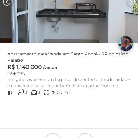
chevron_left
chevron_right
Apartamento para Venda em Santo André - SP no bairro
Paraíso
R$ 1.140.000
/venda
Cód: 1336
Imagine viver em um lugar onde conforto, modernidade
e conveniência se encontram! Este apartamento no
bathtub
directions_car
bairro Paraíso, e...
fullscreen
1
3
3
128,00 m²