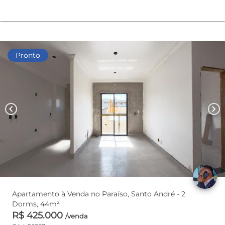
Pronto
chevron_left
chevron_right
Apartamento à Venda no Paraíso, Santo André - 2
Dorms, 44m²
R$ 425.000
/venda