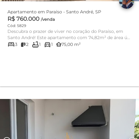
Apartamento em Paraíso - Santo André, SP
R$ 760.000
/venda
Cód: 5829
Descubra o prazer de viver no coração do Paraíso, em
Santo André! Este apartamento com 74,82m² de área útil
bed
bathtub
directions_car
está situad...
other_houses
3
2
1
1
75,00 m²