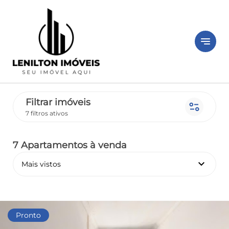
notes
Filtrar imóveis
page_info
7 filtros ativos
7 Apartamentos
à venda
keyboard_arrow_down
Mais vistos
Pronto