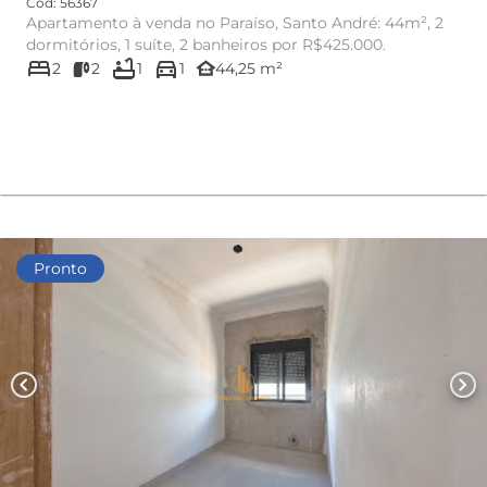
Cód: 56367
Apartamento à venda no Paraíso, Santo André: 44m², 2
dormitórios, 1 suíte, 2 banheiros por R$425.000.
bed
bathtub
directions_car
other_houses
2
2
1
1
44,25 m²
Pronto
chevron_left
chevron_right