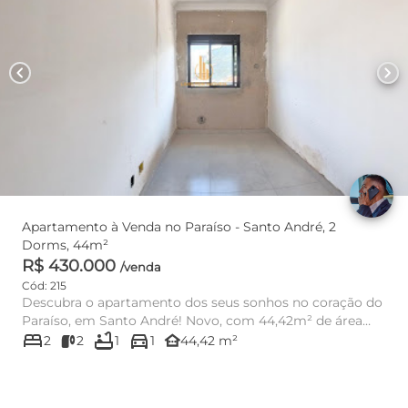
chevron_left
chevron_right
Apartamento à Venda no Paraíso - Santo André, 2
Dorms, 44m²
R$ 430.000
/venda
Cód: 215
Descubra o apartamento dos seus sonhos no coração do
Paraíso, em Santo André! Novo, com 44,42m² de área
bed
bathtub
directions_car
útil, este imóv...
other_houses
2
2
1
1
44,42 m²