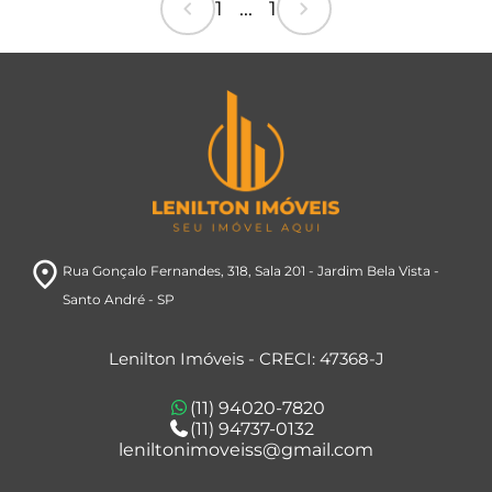
chevron_left
chevron_right
1 ... 1
room
Rua Gonçalo Fernandes, 318
, Sala 201
- Jardim Bela Vista
-
Santo André
- SP
Lenilton Imóveis - CRECI: 47368-J
(11) 94020-7820
(11) 94737-0132
leniltonimoveiss@gmail.com