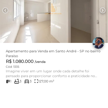
chevron_left
chevron_right
Apartamento para Venda em Santo André - SP no bairro
Paraíso
R$ 1.080.000
/venda
Cód: 1335
Imagine viver em um lugar onde cada detalhe foi
pensado para proporcionar conforto e praticidade no
bathtub
directions_car
coração de Santo An...
fullscreen
1
3
3
127,00 m²