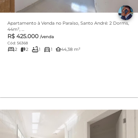
Apartamento à Venda no Paraíso, Santo André: 2 Dorms,
44m², ...
R$ 425.000
/venda
Cód: 56368
bed
bathtub
directions_car
other_houses
2
2
1
1
44,38 m²