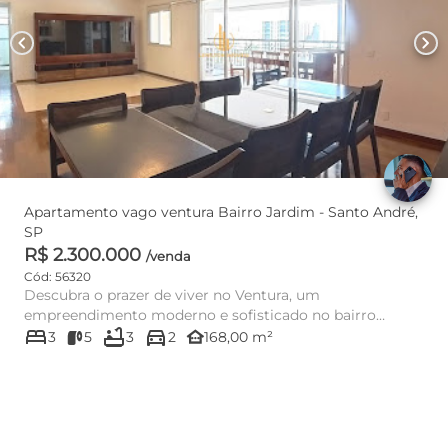
chevron_left
chevron_right
Apartamento vago ventura Bairro Jardim - Santo André,
SP
R$ 2.300.000
/venda
Cód: 56320
Descubra o prazer de viver no Ventura, um
empreendimento moderno e sofisticado no bairro
bed
bathtub
directions_car
Jardim, Santo André. Este apar...
other_houses
3
5
3
2
168,00 m²