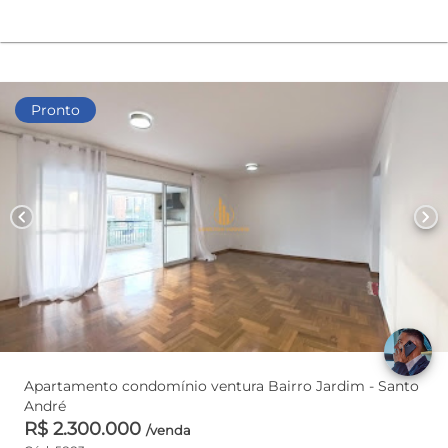
Pronto
chevron_left
chevron_right
Apartamento condomínio ventura Bairro Jardim - Santo
André
R$ 2.300.000
/venda