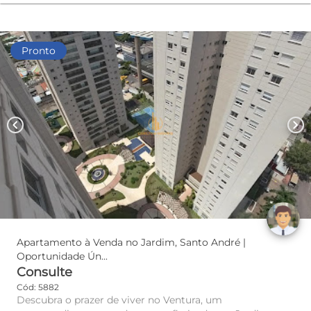
Pronto
chevron_left
chevron_right
Apartamento à Venda no Jardim, Santo André |
Oportunidade Ún...
Consulte
Cód: 5882
Descubra o prazer de viver no Ventura, um