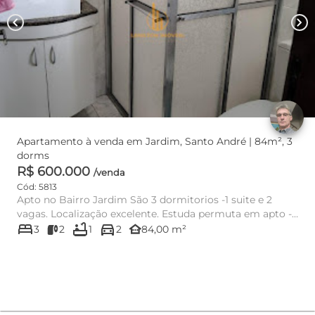
chevron_left
chevron_right
Apartamento à venda em Jardim, Santo André | 84m², 3
dorms
R$ 600.000
/venda
Cód: 5813
Apto no Bairro Jardim São 3 dormitorios -1 suite e 2
vagas. Localização excelente. Estuda permuta em apto -
bed
bathtub
directions_car
Torre - com ...
other_houses
3
2
1
2
84,00 m²