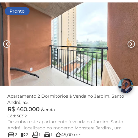
Pronto
chevron_left
chevron_right
Apartamento 2 Dormitórios à Venda no Jardim, Santo
André, 45...
R$ 460.000
/venda
Cód: 56312
Descubra este apartamento à venda no Jardim, Santo
André , localizado no moderno Monstera Jardim , um
bed
bathtub
directions_car
empreendimento ...
other_houses
2
2
1
1
45,00 m²