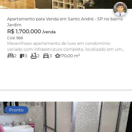
Apartamento para Venda em Santo André - SP no bairro
Jardim
R$ 1.700.000
/venda
Cód: 988
Maravilhoso apartamento de luxo em condomínio
variado com infraestrutura completa, localizado em um
bed
bathtub
directions_car
dos bairros mais va...
other_houses
2
3
2
3
170,00 m²
Pronto