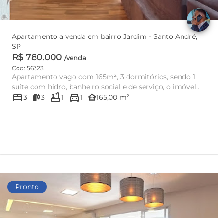
Apartamento a venda em bairro Jardim - Santo André,
SP
R$ 780.000
/venda
Cód: 56323
Apartamento vago com 165m², 3 dormitórios, sendo 1
suíte com hidro, banheiro social e de serviço, o imóvel
bed
bathtub
directions_car
oferece espa...
other_houses
3
3
1
1
165,00 m²
Pronto