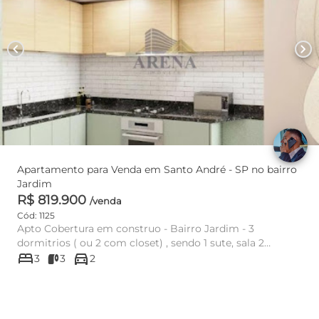
chevron_left
chevron_right
Apartamento para Venda em Santo André - SP no bairro
Jardim
R$ 819.900
/venda
Cód: 1125
Apto Cobertura em construo - Bairro Jardim - 3
dormitrios ( ou 2 com closet) , sendo 1 sute, sala 2
bed
directions_car
ambientes integrada...
3
3
2