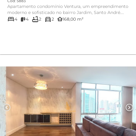
Cód: 5883
Apartamento condomínio Ventura, um empreendimento
moderno e sofisticado no bairro Jardim, Santo André.
bed
bathtub
directions_car
Este apartamento...
other_houses
4
4
2
2
168,00 m²
chevron_left
chevron_right