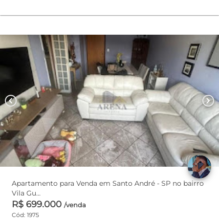
chevron_left
chevron_right
Apartamento para Venda em Santo André - SP no bairro
Vila Gu...
R$ 699.000
/venda
Cód: 1975