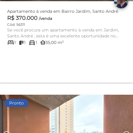
Apartamento à venda em Bairro Jardim, Santo André
R$ 370.000
/venda
Cód: 56311
Se você procura um apartamento à venda em Jardim,
Santo André , esta é uma excelente oportunidade no
bed
directions_car
Monstera Jardim ...
other_houses
1
1
1
35,00 m²
Pronto