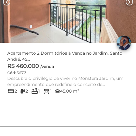
chevron_left
chevron_right
Apartamento 2 Dormitórios à Venda no Jardim, Santo
André, 45...
R$ 460.000
/venda
Cód: 56313
Descubra o privilégio de viver no Monstera Jardim, um
empreendimento que redefine o conceito de
bed
bathtub
directions_car
exclusividade em Santo A...
other_houses
2
2
1
1
45,00 m²