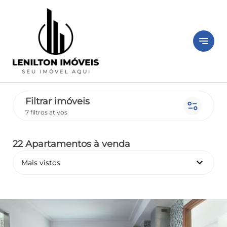
notes
Filtrar imóveis
page_info
7 filtros ativos
22 Apartamentos
à venda
keyboard_arrow_down
Mais vistos