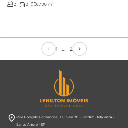
bathtub
directions_car
Residencial Upper J...
fullscreen
2
2
67,00 m²
chevron_left
chevron_right
1 ... 2
room
Rua Gonçalo Fernandes, 318
, Sala 201
- Jardim Bela Vista
-
Santo André
- SP