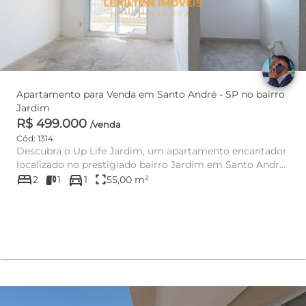
Apartamento para Venda em Santo André - SP no bairro
Jardim
R$ 499.000
/venda
Cód: 1314
Descubra o Up Life Jardim, um apartamento encantador
localizado no prestigiado bairro Jardim em Santo André,
bed
directions_car
SP. Este i...
fullscreen
2
1
1
55,00 m²