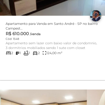
Apartamento para Venda em Santo André - SP no bairro
Campest...
R$ 610.000
/venda
Cód: 1548
Apartamento sem lazer com baixo valor de condomnio,
3 dormitrios mobiliados sendo 1 sute com closet
bed
bathtub
directions_car
fullscreen
2
1
1
2
124,00 m²