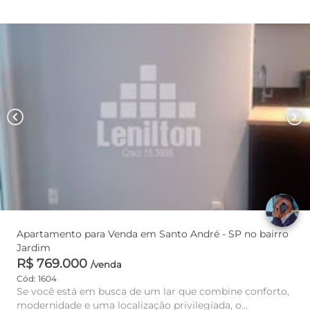
chevron_left
chevron_right
Apartamento para Venda em Santo André - SP no bairro
Jardim
R$ 769.000
/venda
Cód: 1604
Se você está em busca de um lar que combine conforto,
modernidade e uma localização privilegiada, o