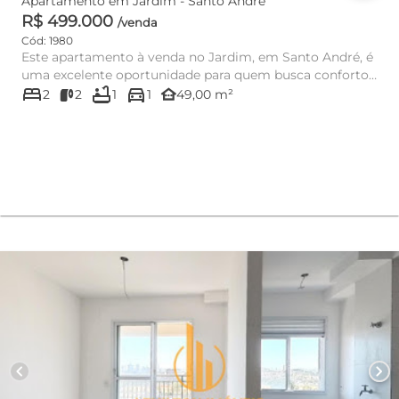
Apartamento em Jardim - Santo André
R$ 499.000
/venda
Cód: 1980
Este apartamento à venda no Jardim, em Santo André, é
uma excelente oportunidade para quem busca conforto,
bed
bathtub
directions_car
praticidade ...
other_houses
2
2
1
1
49,00 m²
chevron_left
chevron_right