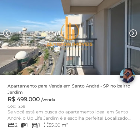
chevron_left
chevron_right
Apartamento para Venda em Santo André - SP no bairro
Jardim
R$ 499.000
/venda
Cód: 1238
Se você está em busca do apartamento ideal em Santo
André, o Up Life Jardim é a escolha perfeita! Localizado
bed
directions_car
no charmos...
fullscreen
2
1
1
55,00 m²