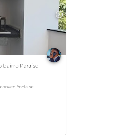
chevron_right
 bairro Paraíso
conveniência se