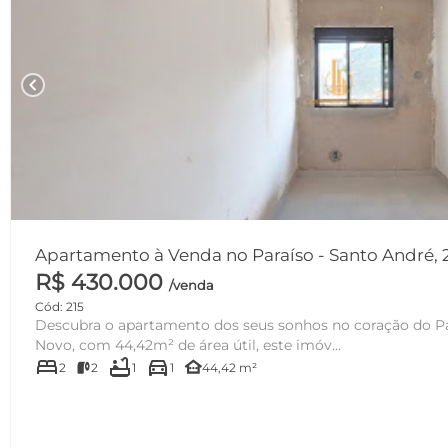
chevron_left
Apartamento à Venda no Paraíso - Santo André,
R$ 430.000
/venda
Cód: 215
Descubra o apartamento dos seus sonhos no coração do Pa
Novo, com 44,42m² de área útil, este imóv...
bed
bathtub
directions_car
other_houses
2
2
1
1
44,42 m²