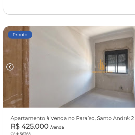
Pronto
chevron_left
Apartamento à Venda no Paraíso, Santo André: 2 
R$ 425.000
/venda
Cód: 56368