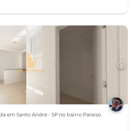
chevron_right
a em Santo André - SP no bairro Paraíso