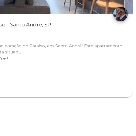
o - Santo André, SP
 no coração do Paraíso, em Santo André! Este apartamento
á situad...
0 m²