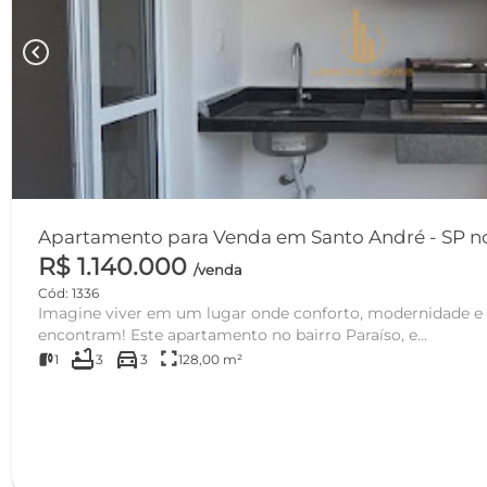
chevron_left
Apartamento para Venda em Santo André - SP no
R$ 1.140.000
/venda
Cód: 1336
Imagine viver em um lugar onde conforto, modernidade e 
encontram! Este apartamento no bairro Paraíso, e...
bathtub
directions_car
fullscreen
1
3
3
128,00 m²