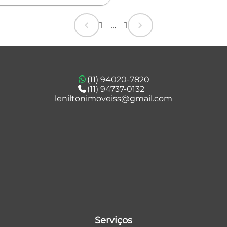
chevron_left
chevron_right
1 ... 1
(11) 94020-7820
(11) 94737-0132
leniltonimoveiss@gmail.com
Serviços