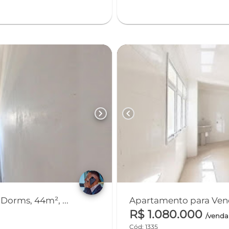
chevron_right
chevron_left
Dorms, 44m², ...
Apartamento para Vend
R$ 1.080.000
/venda
Cód: 1335