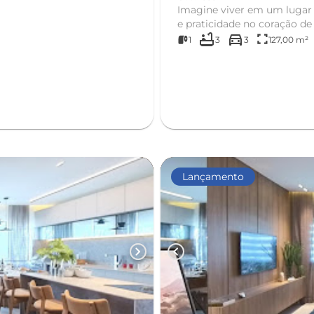
Imagine viver em um lugar 
e praticidade no coração de 
bathtub
directions_car
fullscreen
1
3
3
127,00 m²
Lançamento
chevron_right
chevron_left