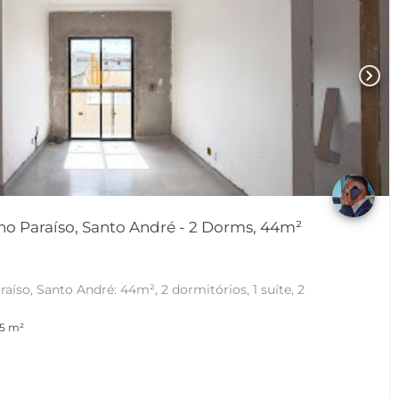
chevron_right
o Paraíso, Santo André - 2 Dorms, 44m²
íso, Santo André: 44m², 2 dormitórios, 1 suíte, 2
5 m²