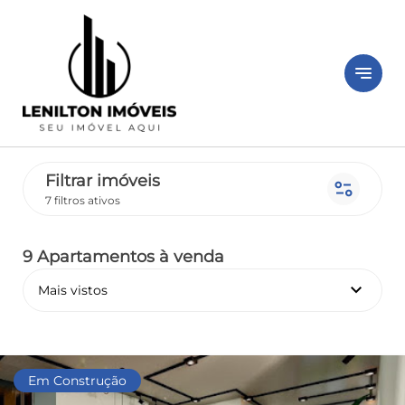
notes
Filtrar imóveis
page_info
7 filtros ativos
9 Apartamentos
à venda
keyboard_arrow_down
Mais vistos
Em Construção