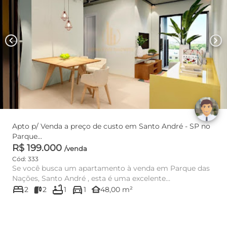
chevron_left
chevron_right
Apto p/ Venda a preço de custo em Santo André - SP no
Parque...
R$ 199.000
/venda
Cód: 333
Se você busca um apartamento à venda em Parque das
Nações, Santo André , esta é uma excelente
bed
bathtub
directions_car
oportunidade para morar ...
other_houses
2
2
1
1
48,00 m²