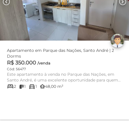
chevron_left
chevron_right
Apartamento em Parque das Nações, Santo André | 2
Dorms
R$ 350.000
/venda
Cód: 56477
Este apartamento à venda no Parque das Nações, em
Santo André, é uma excelente oportunidade para quem
bed
directions_car
busca conforto, p...
other_houses
2
1
1
48,00 m²