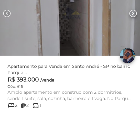
chevron_left
chevron_right
Apartamento para Venda em Santo André - SP no bairro
Parque ...
R$ 393.000
/venda
Cód: 616
Amplo apartamento em construo com 2 dormitrios,
sendo 1 suite, sala, cozinha, banheiro e 1 vaga. No Parque
bed
directions_car
das Naes, pr...
2
2
1