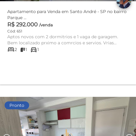
Apartamento para Venda em Santo André - SP no bairro
Parque ...
R$ 292.000
/venda
Cód: 651
Aptos novos com 2 dormitrios e 1 vaga de garagem.
Bem localizado prximo a comrcios e servios. Vrias
bed
directions_car
unidades disponvel....
2
1
1
Pronto