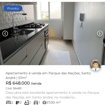
Pronto
chevron_left
chevron_right
Apartamento à venda em Parque das Nações, Santo
André | 57m²
R$ 648.000
/venda
Cód: 56485
Descubra este excelente apartamento à venda no Parque
das Nações, em Santo André, no moderno
bed
bathtub
directions_car
empreendimento Mondo Naçõe...
other_houses
2
2
1
1
57,00 m²