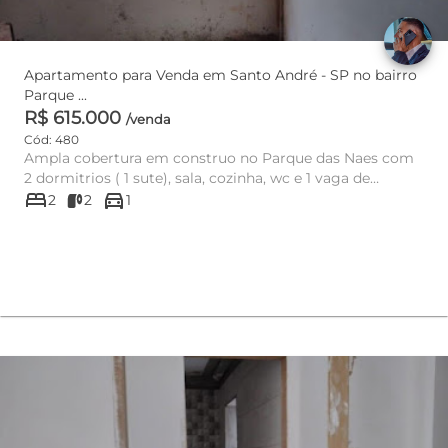
Apartamento para Venda em Santo André - SP no bairro
Parque ...
R$ 615.000
/venda
Cód: 480
Ampla cobertura em construo no Parque das Naes com
2 dormitrios ( 1 sute), sala, cozinha, wc e 1 vaga de
bed
directions_car
garagem. Prxim...
2
2
1