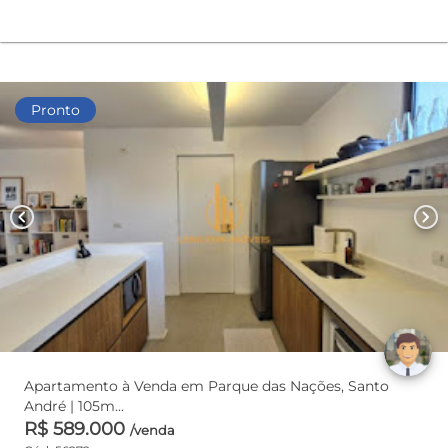
Pronto
chevron_left
chevron_right
Apartamento à Venda em Parque das Nações, Santo
André | 105m...
R$ 589.000
/venda