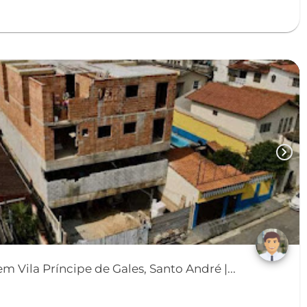
chevron_right
 Vila Príncipe de Gales, Santo André |...