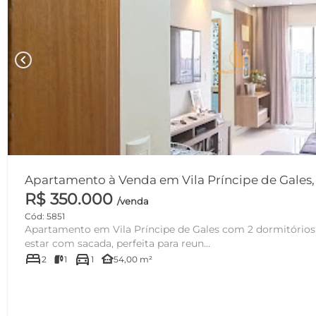
chevron_left
Apartamento à Venda em Vila Príncipe de Gales,
R$ 350.000
/venda
Cód: 5851
Apartamento em Vila Príncipe de Gales com 2 dormitórios, 1 banheiro e uma sala de
estar com sacada, perfeita para reun...
bed
directions_car
other_houses
2
1
1
54,00 m²