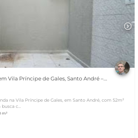
chevron_right
 Vila Príncipe de Gales, Santo André –...
nda na Vila Príncipe de Gales, em Santo André, com 52m²
 busca c...
0 m²