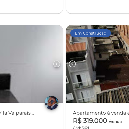
Em Construção
chevron_right
chevron_left
a Valparais...
Apartamento à venda em
R$ 319.000
/venda
Cód: 5621