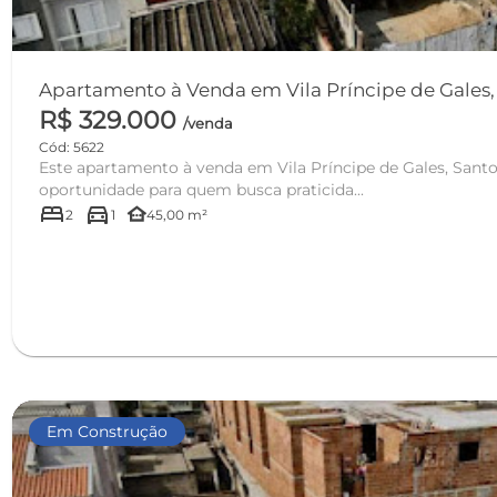
Apartamento à Venda em Vila Príncipe de Gales, S
R$ 329.000
/venda
Cód: 5622
Este apartamento à venda em Vila Príncipe de Gales, Sant
oportunidade para quem busca praticida...
bed
directions_car
other_houses
2
1
45,00 m²
Em Construção