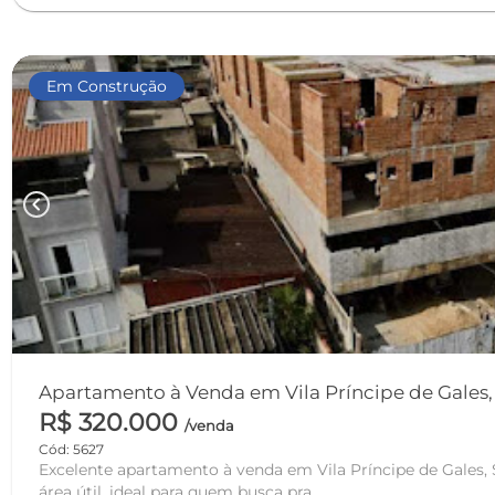
Em Construção
chevron_left
Apartamento à Venda em Vila Príncipe de Gales, S
R$ 320.000
/venda
Cód: 5627
Excelente apartamento à venda em Vila Príncipe de Gales,
área útil, ideal para quem busca pra...