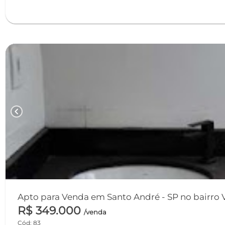
chevron_left
Apto para Venda em Santo André - SP no bairro Vil
R$ 349.000
/venda
Cód: 83