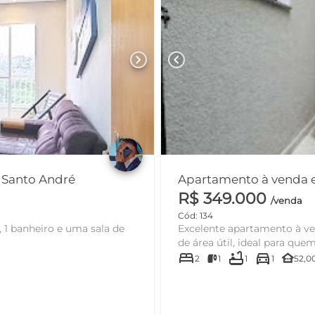
chevron_right
chevron_left
 Santo André
Apartamento à venda em
R$ 349.000
/venda
Cód: 134
Excelente apartamento à ve
de área útil, ideal para quem
bed
bathtub
directions_car
other_houses
2
1
1
1
52,0