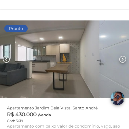
Pronto
chevron_left
chevron_right
Apartamento Jardim Bela Vista, Santo André
R$ 430.000
/venda
Cód: 5619
Apartamento com baixo valor de condomínio, vago, são