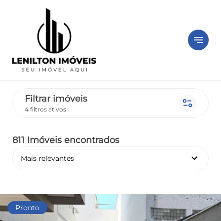
notes
Filtrar imóveis
page_info
4 filtros ativos
811 Imóveis encontrados
keyboard_arrow_down
Mais relevantes
Pronto