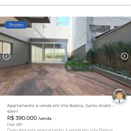
Pronto
chevron_left
chevron_right
Apartamento à venda em Vila Bastos, Santo André -
49m²
R$ 390.000
/venda
Cód: 267
Descubra este apartamento à venda em Vila Bastos,