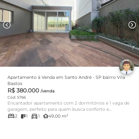
chevron_left
chevron_right
Apartamento à Venda em Santo André - SP bairro Vila
Bastos
R$ 380.000
/venda
Cód: 5766
Encantador apartamento com 2 dormitórios e 1 vaga de
garagem, perfeito para quem busca conforto e
bed
directions_car
praticidade. Com uma ...
other_houses
2
1
1
49,00 m²