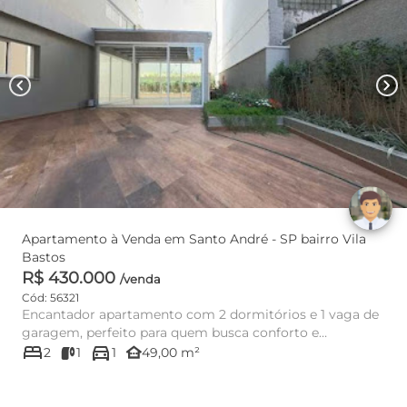
chevron_left
chevron_right
Apartamento à Venda em Santo André - SP bairro Vila
Bastos
R$ 430.000
/venda
Cód: 56321
Encantador apartamento com 2 dormitórios e 1 vaga de
garagem, perfeito para quem busca conforto e
bed
directions_car
praticidade. Com uma ...
other_houses
2
1
1
49,00 m²