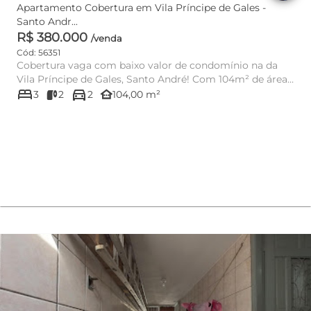
Apartamento Cobertura em Vila Príncipe de Gales -
Santo Andr...
R$ 380.000
/venda
Cód: 56351
Cobertura vaga com baixo valor de condomínio na da
Vila Príncipe de Gales, Santo André! Com 104m² de área
bed
directions_car
útil, esta ...
other_houses
3
2
2
104,00 m²