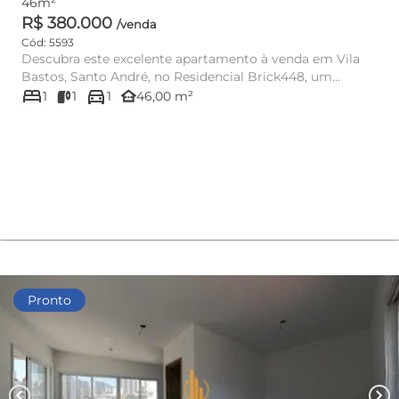
46m²
R$ 380.000
/venda
Cód: 5593
Descubra este excelente apartamento à venda em Vila
Bastos, Santo André, no Residencial Brick448, um
bed
directions_car
empreendimento mod...
other_houses
1
1
1
46,00 m²
Pronto
chevron_left
chevron_right