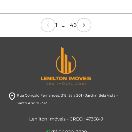
chevron_left
chevron_right
1 ... 46
room
Rua Gonçalo Fernandes, 318
, Sala 201
- Jardim Bela Vista
-
Santo André
- SP
Lenilton Imóveis - CRECI: 47368-J