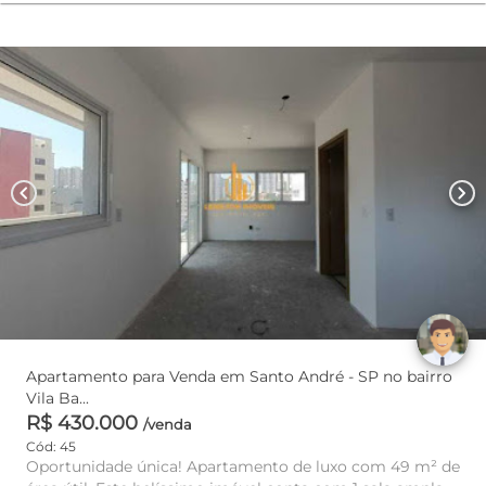
chevron_left
chevron_right
Apartamento para Venda em Santo André - SP no bairro
Vila Ba...
R$ 430.000
/venda
Cód: 45
Oportunidade única! Apartamento de luxo com 49 m² de