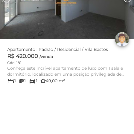
Apartamento : Padrão / Residencial / Vila Bastos
R$ 420.000
/venda
Cód: 181
Conheça este incrível apartamento de luxo com 1 sala e 1
dormitório, localizado em uma posição privilegiada de
bed
directions_car
frente, ...
other_houses
1
1
1
49,00 m²