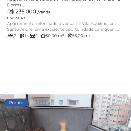
Dorms,...
R$ 235.000
/venda
Cód: 5849
Apartamento reformado à venda na Vila Aquilino, em
Santo André, uma excelente oportunidade para quem
bed
directions_car
busca praticidade...
other_houses
construction
2
1
1
50,00 m²
53,00 m²
Pronto