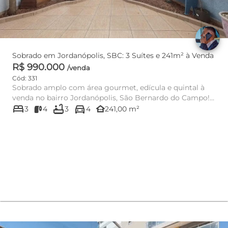
Sobrado em Jordanópolis, SBC: 3 Suítes e 241m² à Venda
R$ 990.000
/venda
Cód: 331
Sobrado amplo com área gourmet, edícula e quintal à
venda no bairro Jordanópolis, São Bernardo do Campo!
bed
bathtub
directions_car
Com 241m² de á...
other_houses
3
4
3
4
241,00 m²