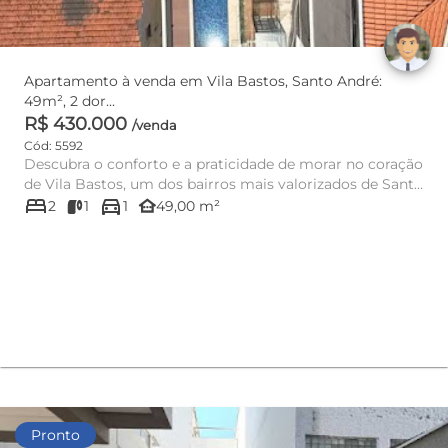
Apartamento à venda em Vila Bastos, Santo André:
49m², 2 dor...
R$ 430.000
/venda
Cód: 5592
Descubra o conforto e a praticidade de morar no coração
de Vila Bastos, um dos bairros mais valorizados de Santo
bed
directions_car
André!...
other_houses
2
1
1
49,00 m²
Pronto