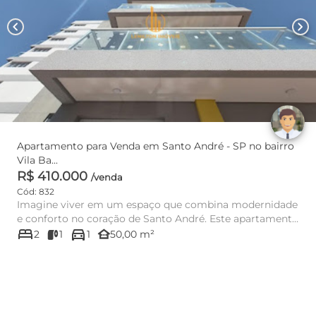
chevron_left
chevron_right
Apartamento para Venda em Santo André - SP no bairro
Vila Ba...
R$ 410.000
/venda
Cód: 832
Imagine viver em um espaço que combina modernidade
e conforto no coração de Santo André. Este apartamento
bed
directions_car
localizado na...
other_houses
2
1
1
50,00 m²