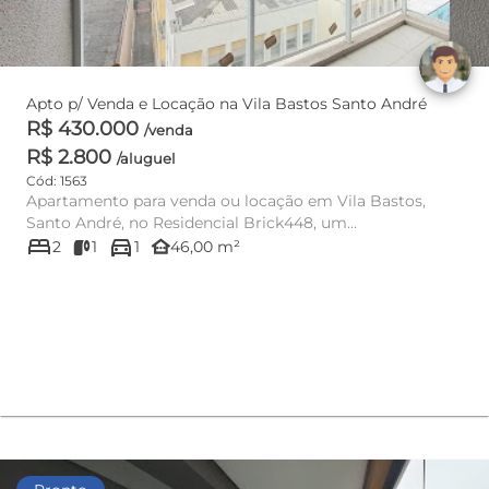
Apto p/ Venda e Locação na Vila Bastos Santo André
R$ 430.000
/venda
R$ 2.800
/aluguel
Cód: 1563
Apartamento para venda ou locação em Vila Bastos,
Santo André, no Residencial Brick448, um
bed
directions_car
empreendimento moderno que r...
other_houses
2
1
1
46,00 m²