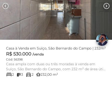
chevron_left
chevron_right
Casa à Venda em Suíço, São Bernardo do Campo | 232m²
R$ 530.000
/venda
Cód: 56398
Casa ampla com duas ou três moradas à venda em
Suíço, São Bernardo do Campo, com 232 m² de área útil,
bed
directions_car
possivel transfor...
other_houses
2
3
2
232,00 m²