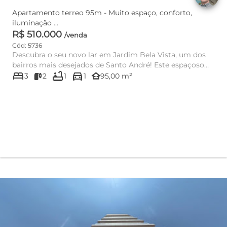
Apartamento terreo 95m - Muito espaço, conforto,
iluminação ...
R$ 510.000
/venda
Cód: 5736
Descubra o seu novo lar em Jardim Bela Vista, um dos
bairros mais desejados de Santo André! Este espaçoso
bed
bathtub
directions_car
apartamento à...
other_houses
3
2
1
1
95,00 m²