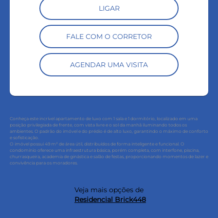
LIGAR
FALE COM O CORRETOR
AGENDAR UMA VISITA
Conheça este incrível apartamento de luxo com 1 sala e 1 dormitório, localizado em uma
posição privilegiada de frente, com vista livre e o sol da manhã iluminando todos os
ambientes. O padrão do imóvel e do prédio é de alto luxo, garantindo o máximo de conforto
e sofisticação.
O imóvel possui 49 m² de área útil, distribuídos de forma inteligente e funcional. O
condomínio oferece uma infraestrutura básica, porém completa, com interfone, piscina,
churrasqueira, academia de ginástica e salão de festas, proporcionando momentos de lazer e
convivência para os moradores.
Veja mais opções de
Residencial Brick448