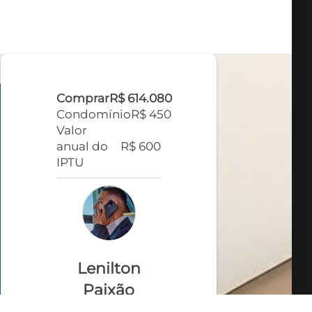
Comprar
R$ 614.080
Condomínio
R$ 450
Valor
anual do
R$ 600
IPTU
Lenilton
Paixão