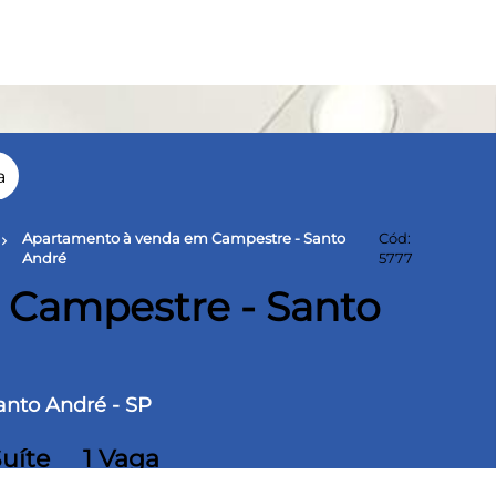
a
Apartamento à venda em Campestre - Santo
Cód:
evron_right
André
5777
Campestre - Santo
anto André - SP
Suíte
1 Vaga