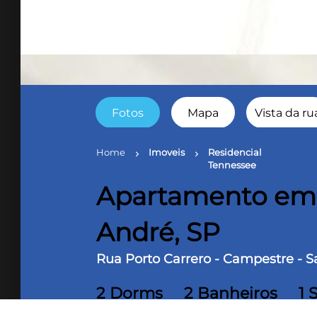
Fotos
Mapa
Vista da ru
Home
Imoveis
Residencial
chevron_right
chevron_right
ch
Tennessee
Apartamento em 
André, SP
Rua Porto Carrero - Campestre - S
2 Dorms
2 Banheiros
1 