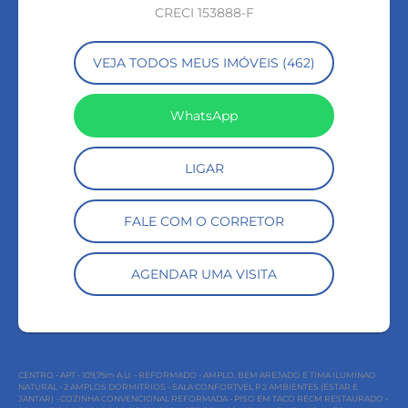
CRECI 153888-F
VEJA TODOS MEUS IMÓVEIS (462)
WhatsApp
LIGAR
FALE COM O CORRETOR
AGENDAR UMA VISITA
CENTRO - APT - 109,75m A.U. - REFORMADO - AMPLO, BEM AREJADO E TIMA ILUMINAO
NATURAL - 2 AMPLOS DORMITRIOS - SALA CONFORTVEL P 2 AMBIENTES (ESTAR E
JANTAR) - COZINHA CONVENCIONAL REFORMADA - PISO EM TACO RECM RESTAURADO -