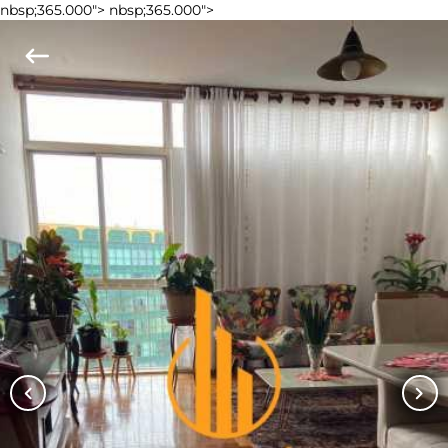
nbsp;365.000">
nbsp;365.000">
keyboard_backspace
chevron_left
chevron_right