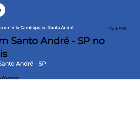
a
ão em Vila Camilópolis - Santo André
Cód: 955
m Santo André - SP no
is
 Santo André - SP
 Vagas
lis. Situado na parte alta. Possui cmodos amplos, com tima
 gosto. Conta com 03 sutes com armrios planejados e 01 com
com cozinha planejada integrada ao ambiente. Sto amplo (com 02
ira e vaga para aproximadamente 04 automveis, com porto
, padarias, farmcias, hortifruti, bancos, escolas pblicas e
Hipermercados e com tima infra estrutura. Possui facilidade de
os e para as principais vias de acesso da cidade.