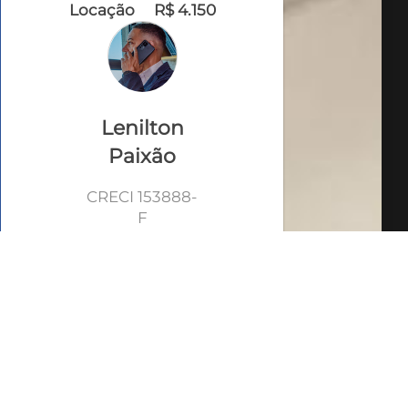
Locação
R$ 4.150
Lenilton
Paixão
CRECI 153888-
F
VEJA TODOS MEUS
IMÓVEIS (462)
WhatsApp
LIGAR