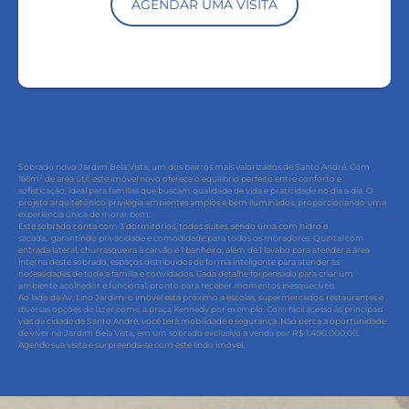
AGENDAR UMA VISITA
Sobrado novo Jardim Bela Vista, um dos bairros mais valorizados de Santo André. Com
166m² de área útil, este imóvel novo oferece o equilíbrio perfeito entre conforto e
sofisticação, ideal para famílias que buscam qualidade de vida e praticidade no dia a dia. O
projeto arquitetônico privilegia ambientes amplos e bem iluminados, proporcionando uma
experiência única de morar bem.
Este sobrado conta com 3 dormitórios, todos suítes, sendo uma com hidro e
sacada, garantindo privacidade e comodidade para todos os moradores. Quintal com
entrada lateral, churrasqueira à carvão e 1 banheiro, além de 1 lavabo para atender a área
interna deste sobrado, espaços distribuídos de forma inteligente para atender às
necessidades de toda a família e convidados. Cada detalhe foi pensado para criar um
ambiente acolhedor e funcional, pronto para receber momentos inesquecíveis.
Ao lado da Av. Lino Jardim o imóvel está próximo a escolas, supermercados, restaurantes e
diversas opções de lazer como a praça Kennedy por exemplo. Com fácil acesso às principais
vias da cidade de Santo André, você terá mobilidade e segurança. Não perca a oportunidade
de viver no Jardim Bela Vista, em um sobrado exclusivo à venda por R$ 1.400.000,00.
Agende sua visita e surpreenda-se com este lindo imóvel.