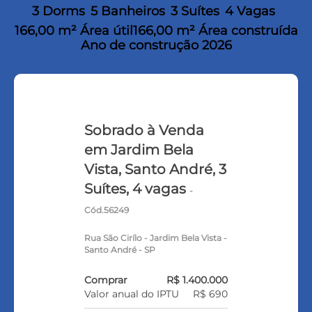
3 Dorms
5 Banheiros
3 Suítes
4 Vagas
166,00 m² Área útil
166,00 m² Área construída
Ano de construção 2026
Sobrado à Venda
em Jardim Bela
Vista, Santo André, 3
Suítes, 4 vagas
-
Cód.56249
Rua São Cirílo - Jardim Bela Vista -
Santo André - SP
Comprar
R$ 1.400.000
Valor anual do IPTU
R$ 690